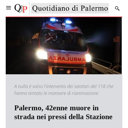
A nulla è valso l'intervento dei sanitari del 118 che
hanno tentato le manovre di rianimazione
Palermo, 42enne muore in
strada nei pressi della Stazione