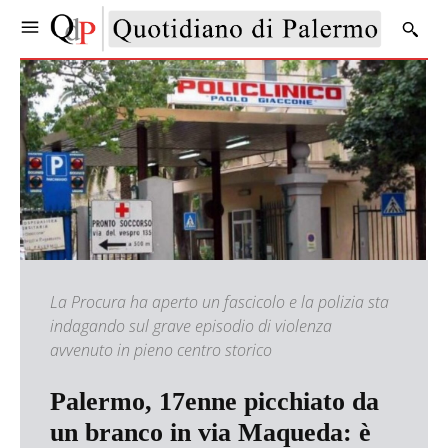
La Procura ha aperto un fascicolo e la polizia sta
indagando sul grave episodio di violenza
avvenuto in pieno centro storico
Palermo, 17enne picchiato da
un branco in via Maqueda: è