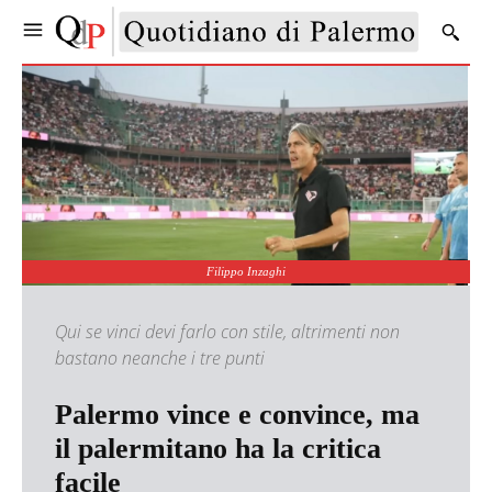
Filippo Inzaghi
Qui se vinci devi farlo con stile, altrimenti non
bastano neanche i tre punti
Palermo vince e convince, ma
il palermitano ha la critica
facile