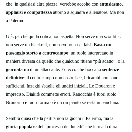
che, in qualsiasi altra piazza, verrebbe accolto con
entusiasmo,
applausi e compattezza
attorno a squadra e allenatore. Ma non
a Palermo.
Già, perché qui la critica non aspetta. Non serve una sconfitta,
non serve un blackout, non servono passi falsi.
Basta un
passaggio storto a centrocampo
, un ruolo interpretato in
maniera diversa da quello che qualcuno ritiene “più adatto”, o la
giornata no
di un attaccante. Ed ecco che fioccano
sentenze
definitive
: il centrocampo non costruisce, i ricambi non sono
sufficienti, Inzaghi sbaglia gli undici iniziali, Le Douaron è
impreciso, Diakitè commette errori, Ranocchia è fuori ruolo,
Brunori o è fuori forma o è un rimpianto se resta in panchina.
Sembra quasi che la partita non la giochi il Palermo, ma la
giuria popolare
del “processo del lunedì” che in realtà dura