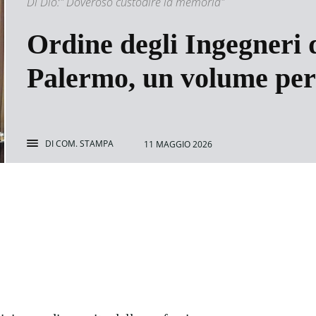
Di Dio:" Doveroso custodire la memoria"
Ordine degli Ingegneri d
Palermo, un volume per 
DI
COM. STAMPA
11 MAGGIO 2026