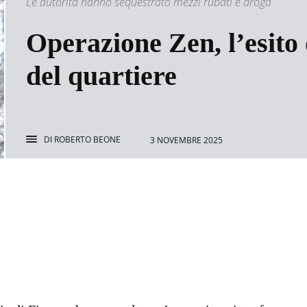
Le autorità hanno sequestrato mezzi rubati e droga
Operazione Zen, l’esito d
del quartiere
DI
ROBERTO BEONE
3 NOVEMBRE 2025