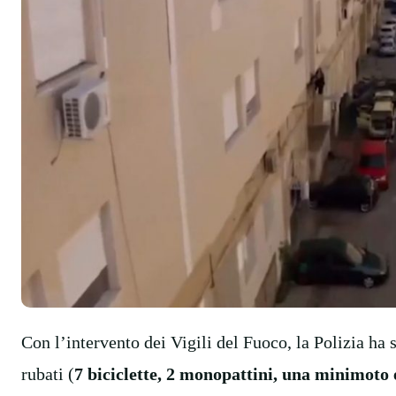
Con l’intervento dei Vigili del Fuoco, la Polizia ha
rubati (
7 biciclette, 2 monopattini, una minimoto 