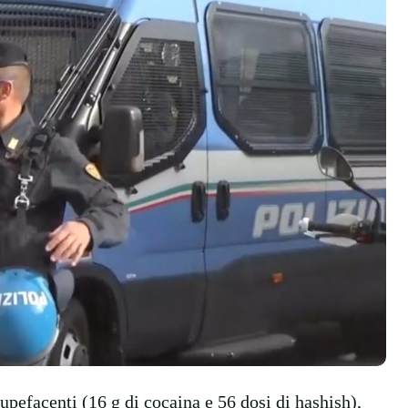
upefacenti (16 g di cocaina e 56 dosi di hashish),