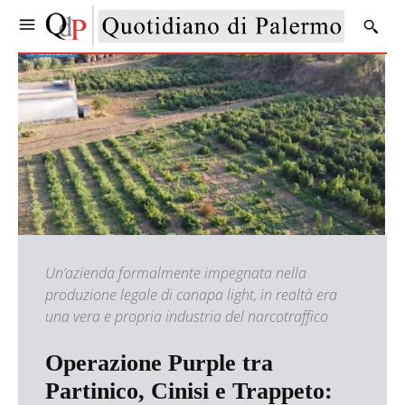
Un’azienda formalmente impegnata nella
produzione legale di canapa light, in realtà era
una vera e propria industria del narcotraffico
Operazione Purple tra
Partinico, Cinisi e Trappeto: