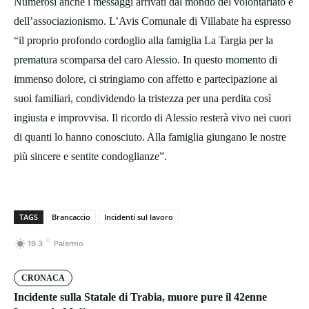
Numerosi anche i messaggi arrivati dal mondo del volontariato e
dell’associazionismo. L’Avis Comunale di Villabate ha espresso
“il proprio profondo cordoglio alla famiglia La Targia per la
prematura scomparsa del caro Alessio. In questo momento di
immenso dolore, ci stringiamo con affetto e partecipazione ai
suoi familiari, condividendo la tristezza per una perdita così
ingiusta e improvvisa. Il ricordo di Alessio resterà vivo nei cuori
di quanti lo hanno conosciuto. Alla famiglia giungano le nostre
più sincere e sentite condoglianze”.
TAGS
Brancaccio
Incidenti sul lavoro
C
19.3
Palermo
CRONACA
Incidente sulla Statale di Trabia, muore pure il 42enne