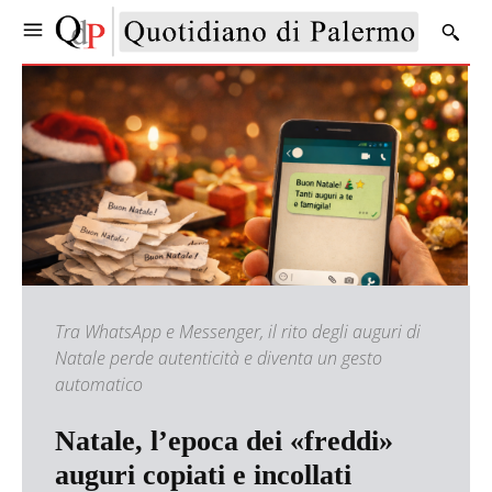
Tra WhatsApp e Messenger, il rito degli auguri di
Natale perde autenticità e diventa un gesto
automatico
Natale, l’epoca dei «freddi»
auguri copiati e incollati