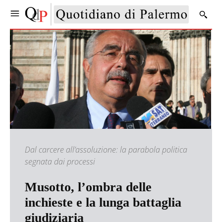
Dal carcere all’assoluzione: la parabola politica
segnata dai processi
Musotto, l’ombra delle
inchieste e la lunga battaglia
giudiziaria