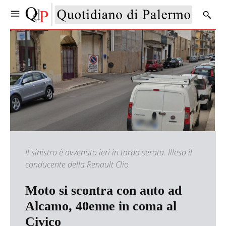
Il sinistro è avvenuto ieri in tarda serata. Illeso il
conducente della Renault Clio
Moto si scontra con auto ad
Alcamo, 40enne in coma al
Civico