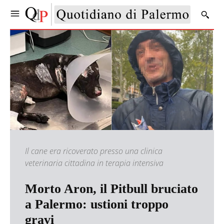
Il cane era ricoverato presso una clinica
veterinaria cittadina in terapia intensiva
Morto Aron, il Pitbull bruciato
a Palermo: ustioni troppo
gravi