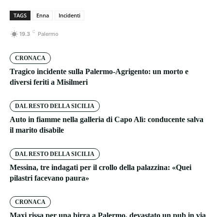
TAGS
Enna
Incidenti
C
19.3
Palermo
CRONACA
Tragico incidente sulla Palermo-Agrigento: un morto e
diversi feriti a Misilmeri
DAL RESTO DELLA SICILIA
Auto in fiamme nella galleria di Capo Alì: conducente salva
il marito disabile
DAL RESTO DELLA SICILIA
Messina, tre indagati per il crollo della palazzina: «Quei
pilastri facevano paura»
CRONACA
Maxi rissa per una birra a Palermo, devastato un pub in via