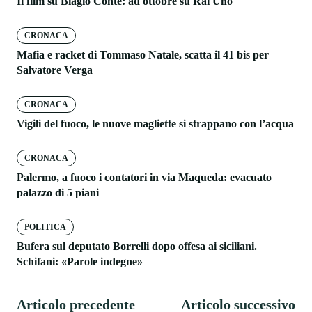
Il film su Biagio Conte: ad ottobre su Rai Uno
CRONACA
Mafia e racket di Tommaso Natale, scatta il 41 bis per
Salvatore Verga
CRONACA
Vigili del fuoco, le nuove magliette si strappano con l’acqua
CRONACA
Palermo, a fuoco i contatori in via Maqueda: evacuato
palazzo di 5 piani
POLITICA
Bufera sul deputato Borrelli dopo offesa ai siciliani.
Schifani: «Parole indegne»
Articolo precedente
Articolo successivo