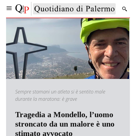
Sempre stamani un atleta si è sentito male
durante la maratona: è grave
Tragedia a Mondello, l’uomo
stroncato da un malore è uno
stimato avvocato