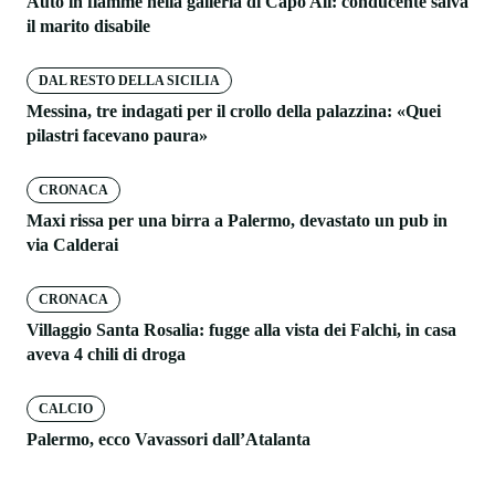
Auto in fiamme nella galleria di Capo Alì: conducente salva
il marito disabile
DAL RESTO DELLA SICILIA
Messina, tre indagati per il crollo della palazzina: «Quei
pilastri facevano paura»
CRONACA
Maxi rissa per una birra a Palermo, devastato un pub in
via Calderai
CRONACA
Villaggio Santa Rosalia: fugge alla vista dei Falchi, in casa
aveva 4 chili di droga
CALCIO
Palermo, ecco Vavassori dall’Atalanta