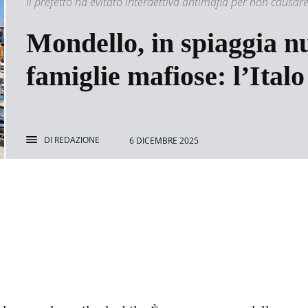
Il prefetto ha evitato interdettiva antimafia per non causare 
Mondello, in spiaggia n
famiglie mafiose: l’Italo
DI
REDAZIONE
6 DICEMBRE 2025