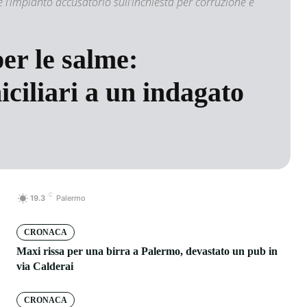
e l’impianto accusatorio sull’inchiesta per corruzione e
per le salme:
ciliari a un indagato
C
19.3
Palermo
CRONACA
Maxi rissa per una birra a Palermo, devastato un pub in
via Calderai
CRONACA