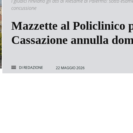
I giudici rinviano gli atti al Riesame di Palermo: sotto esam
concussione
Mazzette al Policlinico 
Cassazione annulla domi
DI
REDAZIONE
22 MAGGIO 2026