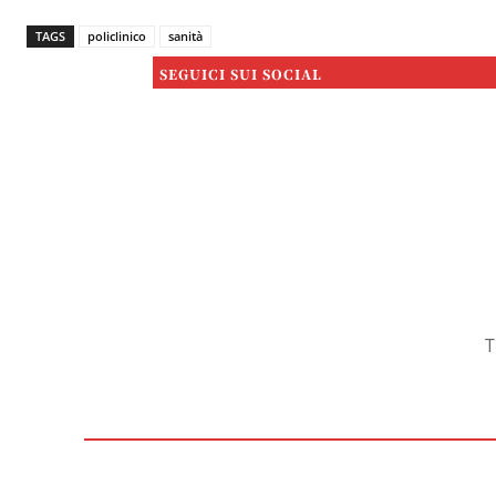
TAGS
policlinico
sanità
SEGUICI SUI SOCIAL
T