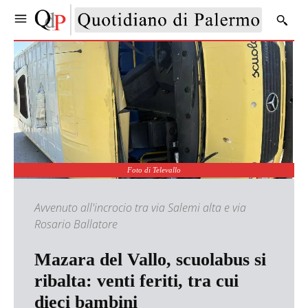
Foto di Televallo
Avvenuto all'incrocio tra via Salemi alta e via
Rosario Ballatore
Mazara del Vallo, scuolabus si
ribalta: venti feriti, tra cui
dieci bambini