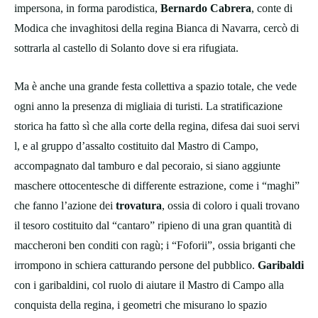
impersona, in forma parodistica,
Bernardo Cabrera
, conte di
Modica che invaghitosi della regina Bianca di Navarra, cercò di
sottrarla al castello di Solanto dove si era rifugiata.
Ma è anche una grande festa collettiva a spazio totale, che vede
ogni anno la presenza di migliaia di turisti. La stratificazione
storica ha fatto sì che alla corte della regina, difesa dai suoi servi
l, e al gruppo d’assalto costituito dal Mastro di Campo,
accompagnato dal tamburo e dal pecoraio, si siano aggiunte
maschere ottocentesche di differente estrazione, come i “maghi”
che fanno l’azione dei
trovatura
, ossia di coloro i quali trovano
il tesoro costituito dal “cantaro” ripieno di una gran quantità di
maccheroni ben conditi con ragù; i “Foforii”, ossia briganti che
irrompono in schiera catturando persone del pubblico.
Garibaldi
con i garibaldini, col ruolo di aiutare il Mastro di Campo alla
conquista della regina, i geometri che misurano lo spazio