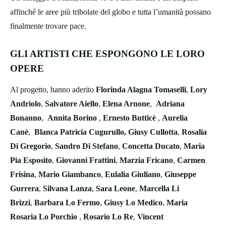
affinché le aree più tribolate del globo e tutta l’umanità possano
finalmente trovare pace.
GLI ARTISTI CHE ESPONGONO LE LORO
OPERE
Al progetto, hanno aderito
Florinda Alagna Tomaselli
,
Lory
Andriolo
,
Salvatore Aiello
,
Elena Arnone
,
Adriana
Bonanno
,
Annita Borino
,
Ernesto Butticè
,
Aurelia
Canè
,
Blanca Patricia Cugurullo, Giusy Cullotta
,
Rosalia
Di Gregorio
,
Sandro Di Stefano
,
Concetta Ducato
,
Maria
Pia Esposito
,
Giovanni Frattini
,
Marzia Fricano
,
Carmen
Frisina
,
Mario Giambanco
,
Eulalia Giuliano
,
Giuseppe
Gurrera
,
Silvana Lanza
,
Sara Leone
,
Marcella Li
Brizzi
,
Barbara Lo Fermo
,
Giusy Lo Medico
,
Maria
Rosaria Lo Porchio
,
Rosario Lo Re
,
Vincent