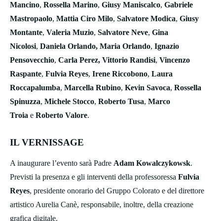
Mancino
,
Rossella Marino
,
Giusy Maniscalco
,
Gabriele
Mastropaolo
,
Mattia Ciro Milo
,
Salvatore Modica
,
Giusy
Montante
,
Valeria Muzio
,
Salvatore Neve
,
Gina
Nicolosi
,
Daniela Orlando,
Maria Orlando
,
Ignazio
Pensovecchio
,
Carla Perez, Vittorio Randisi
,
Vincenzo
Raspante
,
Fulvia Reyes
,
Irene Riccobono
,
Laura
Roccapalumba
,
Marcella Rubino
,
Kevin Savoca
,
Rossella
Spinuzza
,
Michele Stocco
,
Roberto Tusa
,
Marco
Troia
e
Roberto Valore
.
IL VERNISSAGE
A inaugurare l’evento sarà Padre
Adam Kowalczykowsk
.
Previsti la presenza e gli interventi della professoressa
Fulvia
Reyes
,
presidente onorario del Gruppo Colorato e del direttore
artistico Aurelia Canè, responsabile, inoltre, della creazione
grafica digitale.