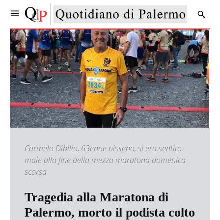
Carmelo Dibilio, 63enne nisseno, si era sentito
male alla fine della mezza maratona domenica
scorsa
Tragedia alla Maratona di
Palermo, morto il podista colto