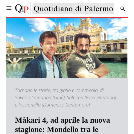
Tornano le storie, tra giallo e commedia, di
Saverio Lamanna (Gioè), Suleima (Ester Pantano)
e Piccionello (Domenico Centamore)
Màkari 4, ad aprile la nuova
stagione: Mondello tra le