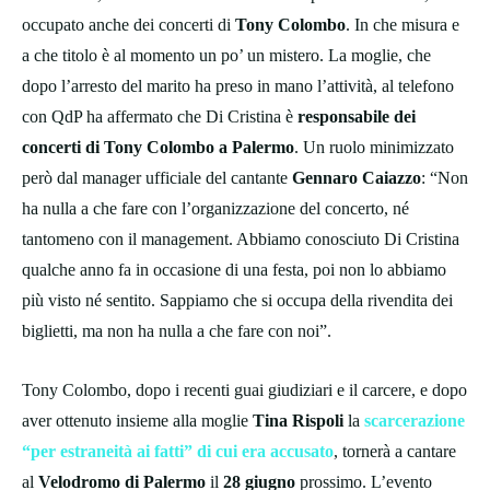
occupato anche dei concerti di
Tony Colombo
. In che misura e
a che titolo è al momento un po’ un mistero. La moglie, che
dopo l’arresto del marito ha preso in mano l’attività, al telefono
con QdP ha affermato che Di Cristina è
responsabile dei
concerti di Tony Colombo a Palermo
. Un ruolo minimizzato
però dal manager ufficiale del cantante
Gennaro Caiazzo
: “Non
ha nulla a che fare con l’organizzazione del concerto, né
tantomeno con il management. Abbiamo conosciuto Di Cristina
qualche anno fa in occasione di una festa, poi non lo abbiamo
più visto né sentito. Sappiamo che si occupa della rivendita dei
biglietti, ma non ha nulla a che fare con noi”.
Tony Colombo, dopo i recenti guai giudiziari e il carcere, e dopo
aver ottenuto insieme alla moglie
Tina Rispoli
la
scarcerazione
“per estraneità ai fatti” di cui era accusato
, tornerà a cantare
al
Velodromo di Palermo
il
28 giugno
prossimo. L’evento