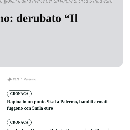
o gioielli e altra merce per un valore di circa 5 mila euro
mo: derubato “Il
C
19.3
Palermo
CRONACA
Rapina in un punto Sisal a Palermo, banditi armati
fuggono con 5mila euro
CRONACA