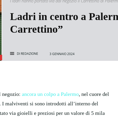
I ladri hanno portato via dal negozio Il Carrettino di Palerm
Ladri in centro a Paler
Carrettino”
DI
REDAZIONE
3 GENNAIO 2024
al negozio:
ancora un colpo a Palermo
, nel cuore del
 I malviventi si sono introdotti all’interno del
ato via gioielli e preziosi per un valore di 5 mila