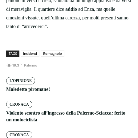
palloncini verso il cielo, salutato da un lungo applauso e da versi
di meraviglia. Il quartiere dice
addio
ad Enza, ma quelle
emozioni vissute, quell’ultima carezza, per molti presenti sanno
tanto di “arrivederci”.
TAGS
Incidenti
Romagnolo
C
19.3
Palermo
L'OPINIONE
Maledetto piromane!
CRONACA
Violento scontro all’ingresso della Palermo-Sciacca: ferito
un motociclista
CRONACA