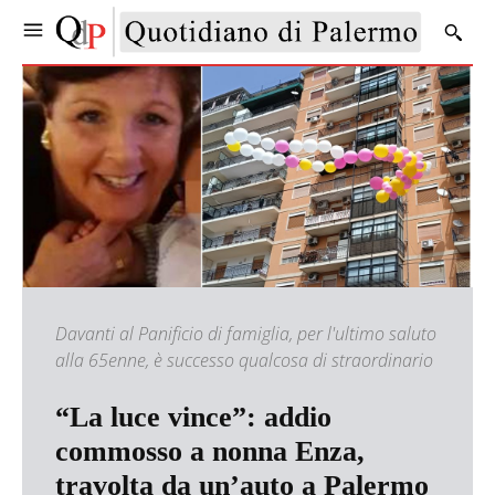
Davanti al Panificio di famiglia, per l'ultimo saluto
alla 65enne, è successo qualcosa di straordinario
“La luce vince”: addio
commosso a nonna Enza,
travolta da un’auto a Palermo