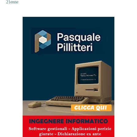
21enne