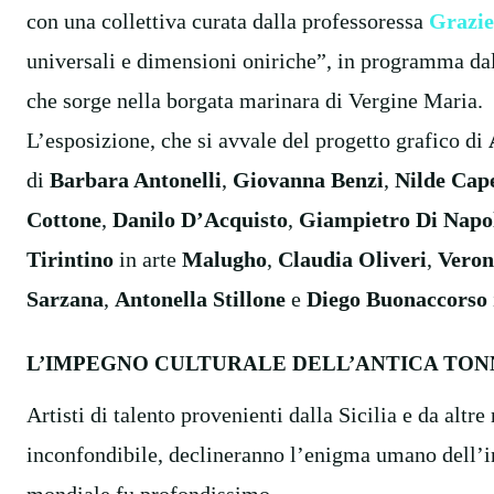
con una collettiva curata dalla professoressa
Grazie
universali e dimensioni oniriche”, in programma dal
che sorge nella borgata marinara di Vergine Maria.
L’esposizione, che si avvale del progetto grafico di
di
Barbara Antonelli
,
Giovanna Benzi
,
Nilde Cape
Cottone
,
Danilo D’Acquisto
,
Giampietro Di Napo
Tirintino
in arte
Malugho
,
Claudia Oliveri
,
Veron
Sarzana
,
Antonella Stillone
e
Diego Buonaccorso
L’IMPEGNO CULTURALE DELL’ANTICA TO
Artisti di talento provenienti dalla Sicilia e da altre
inconfondibile, declineranno l’enigma umano dell’int
mondiale fu profondissimo.