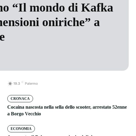
no “Il mondo di Kafka
mensioni oniriche” a
e
C
19.3
Palermo
CRONACA
Cocaina nascosta nella sella dello scooter, arrestato 52enne
a Borgo Vecchio
ECONOMIA