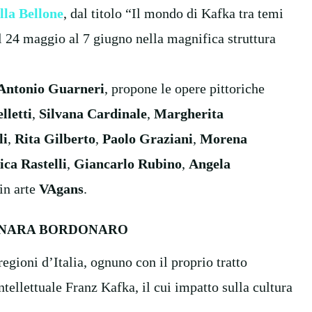
lla Bellone
, dal titolo “Il mondo di Kafka tra temi
 24 maggio al 7 giugno nella magnifica struttura
Antonio Guarneri
, propone le opere pittoriche
lletti
,
Silvana Cardinale
,
Margherita
li
,
Rita Gilberto
,
Paolo Graziani
,
Morena
ica Rastelli
,
Giancarlo Rubino
,
Angela
in arte
VAgans
.
NNARA BORDONARO
 regioni d’Italia, ognuno con il proprio tratto
ellettuale Franz Kafka, il cui impatto sulla cultura