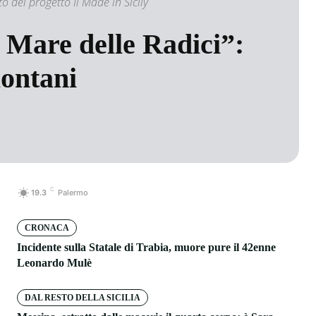
o del progetto Il Made in Sicily
l Mare delle Radici”:
lontani
C
19.3
Palermo
CRONACA
Incidente sulla Statale di Trabia, muore pure il 42enne
Leonardo Mulè
DAL RESTO DELLA SICILIA