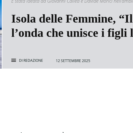
È stata ideata da Giovanni Callea e Davide Morici nell’ambit
Isola delle Femmine, “I
l’onda che unisce i figli 
DI
REDAZIONE
12 SETTEMBRE 2025