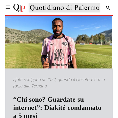
I fatti risalgono al 2022, quando il giocatore era in
forza alla Ternana
“Chi sono? Guardate su
internet”: Diakité condannato
a 5 mesi