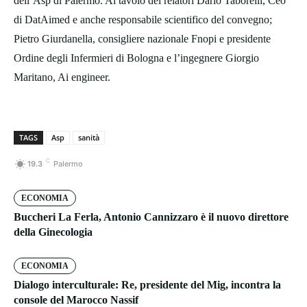
dell’Asp di Palermo. Al tavolo dei relatori Dario Taborelli, Ceo
di DatAimed e anche responsabile scientifico del convegno;
Pietro Giurdanella, consigliere nazionale Fnopi e presidente
Ordine degli Infermieri di Bologna e l’ingegnere Giorgio
Maritano, Ai engineer.
TAGS
Asp
sanità
C
19.3
Palermo
ECONOMIA
Buccheri La Ferla, Antonio Cannizzaro è il nuovo direttore
della Ginecologia
ECONOMIA
Dialogo interculturale: Re, presidente del Mig, incontra la
console del Marocco Nassif