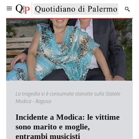
La tragedia si è consumata stanotte sulla Statale
Modica - Ragusa
Incidente a Modica: le vittime
sono marito e moglie,
entrambi musicisti