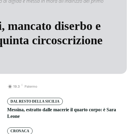
 di diffida e messa in mora all'indirizzo del primo
ti, mancato diserbo e
quinta circoscrizione
C
19.3
Palermo
DAL RESTO DELLA SICILIA
Messina, estratto dalle macerie il quarto corpo: è Sara
Leone
CRONACA