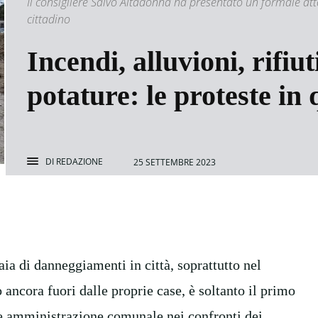
Il consigliere Salvo Altadonna ha presentato un formale atto
cittadino
Incendi, alluvioni, rifiu
potature: le proteste in 
DI
REDAZIONE
25 SETTEMBRE 2023
aia di danneggiamenti in città, soprattutto nel
ancora fuori dalle proprie case, è soltanto il primo
ale amministrazione comunale nei confronti dei