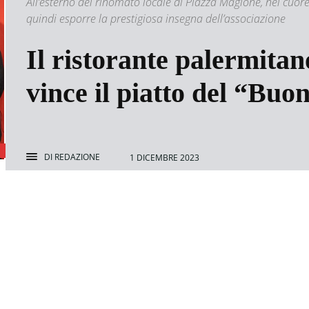
All’esterno del rinomato locale di Piazza Magione, nel cuore
quindi esporre la prestigiosa insegna dell’associazione
Il ristorante palermitan
vince il piatto del “Buo
DI
REDAZIONE
1 DICEMBRE 2023