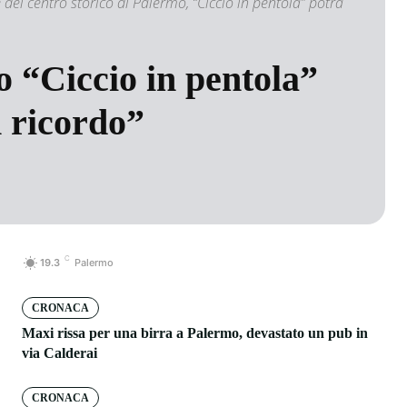
 del centro storico di Palermo, “Ciccio in pentola” potrà
o “Ciccio in pentola”
n ricordo”
C
19.3
Palermo
CRONACA
Maxi rissa per una birra a Palermo, devastato un pub in
via Calderai
CRONACA