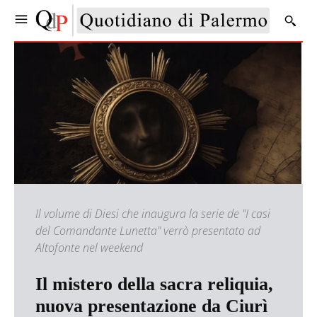
Il volume di Diesi che inaugura la serie de "I casi
del Comandante Lunetta" verrò presentato ad
Altofonte nel weekend
Il mistero della sacra reliquia,
nuova presentazione da Ciurì