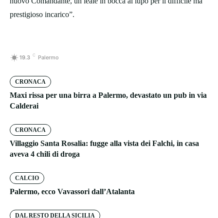
nuovo Comandante, un leale in bocca al lupo per il difficile ma
prestigioso incarico”.
C
19.3
Palermo
CRONACA
Maxi rissa per una birra a Palermo, devastato un pub in via
Calderai
CRONACA
Villaggio Santa Rosalia: fugge alla vista dei Falchi, in casa
aveva 4 chili di droga
CALCIO
Palermo, ecco Vavassori dall’Atalanta
DAL RESTO DELLA SICILIA