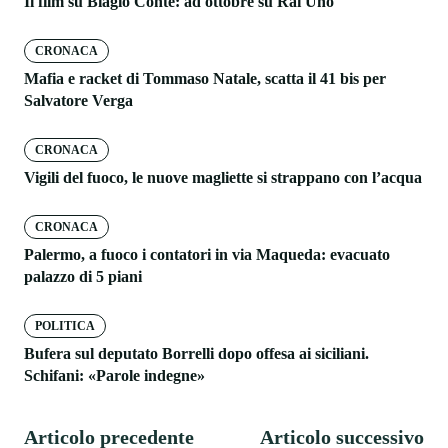
Il film su Biagio Conte: ad ottobre su Rai Uno
CRONACA
Mafia e racket di Tommaso Natale, scatta il 41 bis per
Salvatore Verga
CRONACA
Vigili del fuoco, le nuove magliette si strappano con l’acqua
CRONACA
Palermo, a fuoco i contatori in via Maqueda: evacuato
palazzo di 5 piani
POLITICA
Bufera sul deputato Borrelli dopo offesa ai siciliani.
Schifani: «Parole indegne»
Articolo precedente
Articolo successivo