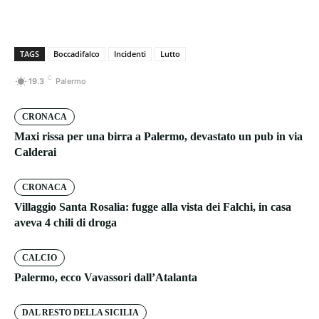
TAGS
Boccadifalco
Incidenti
Lutto
C
19.3
Palermo
CRONACA
Maxi rissa per una birra a Palermo, devastato un pub in via
Calderai
CRONACA
Villaggio Santa Rosalia: fugge alla vista dei Falchi, in casa
aveva 4 chili di droga
CALCIO
Palermo, ecco Vavassori dall’Atalanta
DAL RESTO DELLA SICILIA