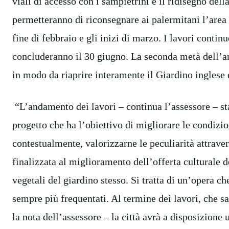
viali di accesso con i sampietrini e il ridisegno del
permetteranno di riconsegnare ai palermitani l’area 
fine di febbraio e gli inizi di marzo. I lavori conti
concluderanno il 30 giugno. La seconda metà dell’ann
in modo da riaprire interamente il Giardino inglese
“L’andamento dei lavori – continua l’assessore – st
progetto che ha l’obiettivo di migliorare le condizion
contestualmente, valorizzarne le peculiarità attrave
finalizzata al miglioramento dell’offerta culturale d
vegetali del giardino stesso. Si tratta di un’opera c
sempre più frequentati. Al termine dei lavori, che s
la nota dell’assessore – la città avrà a disposizione 