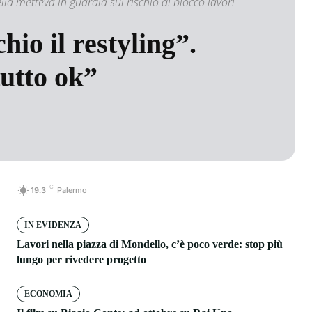
 metteva in guardia sul rischio di blocco lavori
hio il restyling”.
tutto ok”
C
19.3
Palermo
IN EVIDENZA
Lavori nella piazza di Mondello, c’è poco verde: stop più
lungo per rivedere progetto
ECONOMIA