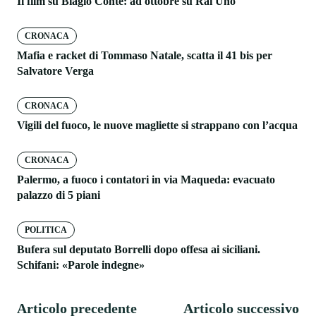
Il film su Biagio Conte: ad ottobre su Rai Uno
CRONACA
Mafia e racket di Tommaso Natale, scatta il 41 bis per
Salvatore Verga
CRONACA
Vigili del fuoco, le nuove magliette si strappano con l’acqua
CRONACA
Palermo, a fuoco i contatori in via Maqueda: evacuato
palazzo di 5 piani
POLITICA
Bufera sul deputato Borrelli dopo offesa ai siciliani.
Schifani: «Parole indegne»
Articolo precedente
Articolo successivo