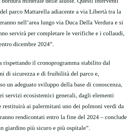
la bordura minerale delle aiuole. Questi interventi
del parco Mattarella adiacente a via Libertà tra la
nueranno nell’area lungo via Duca Della Verdura e si
o servirà per completare le verifiche e i collaudi,
 entro dicembre 2024”.
a rispettando il cronoprogramma stabilito dal
i di sicurezza e di fruibilità del parco e,
rso un adeguato sviluppo della base di conoscenza,
ei servizi ecosistemici generali, dagli elementi
he restituirà ai palermitani uno dei polmoni verdi da
aranno rendicontati entro la fine del 2024 – conclude
un giardino più sicuro e più ospitale”.