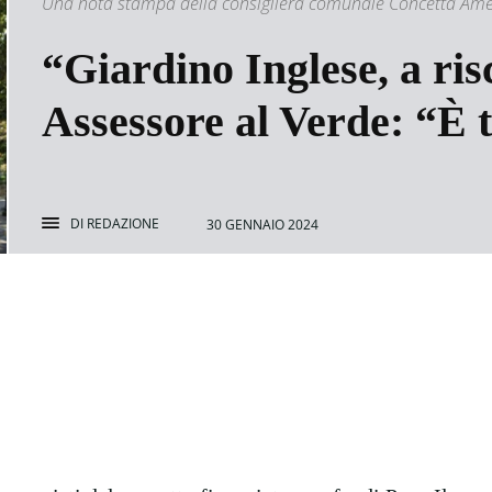
Una nota stampa della consigliera comunale Concetta Amella
“Giardino Inglese, a risc
Assessore al Verde: “È 
DI
REDAZIONE
30 GENNAIO 2024