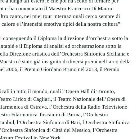
re a lungo all’estero, e che poi ha scelto di tornare per
urata- ha commentato il Maestro Francesco Di Mauro-
tro canto, nei miei tour internazionali cerco sempre di
l calore e l’intensità emotiva tipici della nostra cultura”.
gi conseguendo il Diploma in direzione d’orchestra sotto la
tapié e il Diploma di analisi ed orchestrazione sotto la
lla Direzione artistica dell’Orchestra Sinfonica Siciliana e
Maestro è stato già insignito di diversi premi nell’arco della
eo nel 2006, il Premio Giordano Bruno nel 2013, il Premio
icali in tutto il mondo, quali l’Opera Hall di Toronto,
Teatro Lirico di Cagliari, il Teatro Nazionale dell’Opera di
ilarmonica di Ostrava, l’Orchestra della Radio Televisione
stra Filarmonica Toscanini di Parma, l’Orchestra
tanbul, l’Orchestra Sinfonica di Bari, l’Orchestra Sinfonica
’Orchestra Sinfonica di Città del Messico, l’Orchestra
 Mozart Festival in New York.