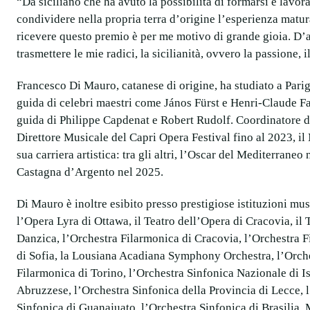
“Da siciliano che ha avuto la possibilità di formarsi e lavora
condividere nella propria terra d’origine l’esperienza mat
ricevere questo premio è per me motivo di grande gioia. D’al
trasmettere le mie radici, la sicilianità, ovvero la passione, i
Francesco Di Mauro, catanese di origine, ha studiato a Pari
guida di celebri maestri come János Fürst e Henri-Claude Fan
guida di Philippe Capdenat e Robert Rudolf. Coordinatore de
Direttore Musicale del Capri Opera Festival fino al 2023, il 
sua carriera artistica: tra gli altri, l’Oscar del Mediterran
Castagna d’Argento nel 2025.
Di Mauro è inoltre esibito presso prestigiose istituzioni mus
l’Opera Lyra di Ottawa, il Teatro dell’Opera di Cracovia, il 
Danzica, l’Orchestra Filarmonica di Cracovia, l’Orchestra F
di Sofia, la Lousiana Acadiana Symphony Orchestra, l’Orche
Filarmonica di Torino, l’Orchestra Sinfonica Nazionale di Is
Abruzzese, l’Orchestra Sinfonica della Provincia di Lecce, l
Sinfonica di Guanajuato, l’Orchestra Sinfonica di Brasilia,