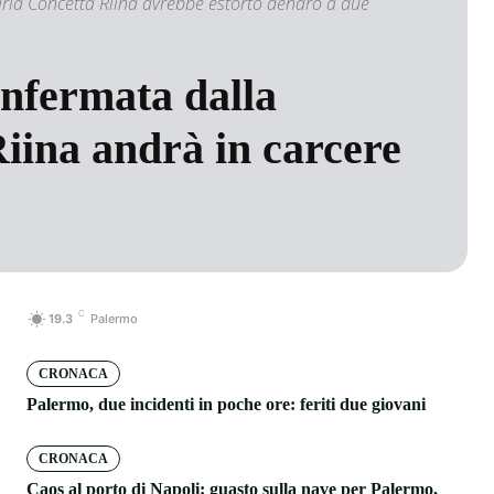
aria Concetta Riina avrebbe estorto denaro a due
onfermata dalla
 Riina andrà in carcere
C
19.3
Palermo
CRONACA
Palermo, due incidenti in poche ore: feriti due giovani
CRONACA
Caos al porto di Napoli: guasto sulla nave per Palermo,