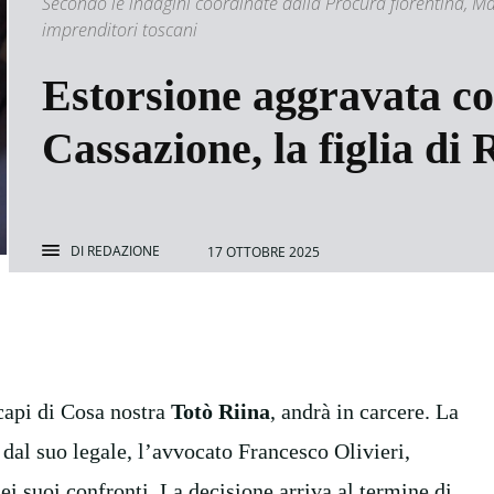
Secondo le indagini coordinate dalla Procura fiorentina, M
imprenditori toscani
Estorsione aggravata c
Cassazione, la figlia di
DI
REDAZIONE
17 OTTOBRE 2025
capi di Cosa nostra
Totò Riina
, andrà in carcere. La
dal suo legale, l’avvocato Francesco Olivieri,
ei suoi confronti. La decisione arriva al termine di