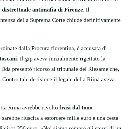
 distrettuale antimafia di Firenze
. Il
entenza della Suprema Corte chiude definitivamente
dinate dalla Procura fiorentina, è accusata di
toscani.
Il gip aveva inizialmente rigettato la
 Dda presentò ricorso al tribunale del Riesame che,
. Contro tale decisione il legale della Riina aveva
tta Riina avrebbe rivolto
frasi dal tono
e sarebbe riuscita a estorcere mille euro e una cesta
 di circa 350 euro. «Noi siamo sempre gli stessi di un