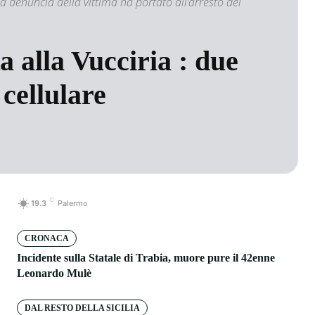
La denuncia della vittima ha portato all’arresto dei
a alla Vucciria : due
 cellulare
C
19.3
Palermo
CRONACA
Incidente sulla Statale di Trabia, muore pure il 42enne
Leonardo Mulè
DAL RESTO DELLA SICILIA