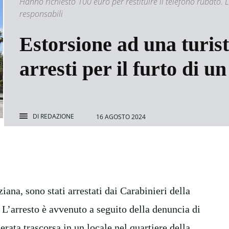
Hanno richiesto 100 euro per restituire il telefono rubato. 
responsabili
Estorsione ad una turist
arresti per il furto di un
DI
REDAZIONE
16 AGOSTO 2024
iana, sono stati arrestati dai Carabinieri della
 L’arresto è avvenuto a seguito della denuncia di
erata trascorsa in un locale nel quartiere della