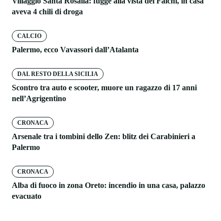
Villaggio Santa Rosalia: fugge alla vista dei Falchi, in casa
aveva 4 chili di droga
CALCIO
Palermo, ecco Vavassori dall’Atalanta
DAL RESTO DELLA SICILIA
Scontro tra auto e scooter, muore un ragazzo di 17 anni
nell’Agrigentino
CRONACA
Arsenale tra i tombini dello Zen: blitz dei Carabinieri a
Palermo
CRONACA
Alba di fuoco in zona Oreto: incendio in una casa, palazzo
evacuato