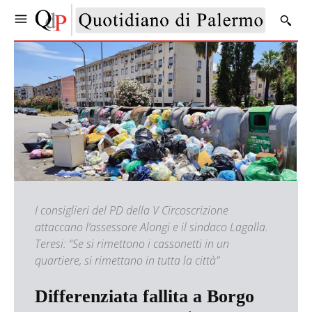
I consiglieri del PD della V Circoscrizione
attaccano l’assessore Alongi e il sindaco Lagalla.
Teresi: “Se si rimettono i cassonetti in un
quartiere, si rimettano in tutta la città”
Differenziata fallita a Borgo