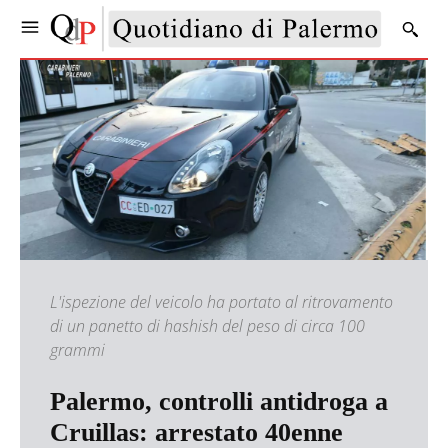
L'ispezione del veicolo ha portato al ritrovamento
di un panetto di hashish del peso di circa 100
grammi
Palermo, controlli antidroga a
Cruillas: arrestato 40enne