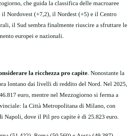
zogiorno, che guida la classifica delle macroaree
 il Nordovest (+7,2), il Nordest (+5) e il Centro
urali, il Sud sembra finalmente riuscire a sfruttare le
mento europei e nazionali.
onsiderare la ricchezza pro capite
. Nonostante la
ra lontano dai livelli di reddito del Nord. Nel 2025,
 i 46.817 euro, mentre nel Mezzogiorno si ferma a
ovinciale: la Città Metropolitana di Milano, con
di Napoli, dove il Pil pro capite è di 25.823 euro.
na (51.422), Roma (50.560) e Aosta (49.387).