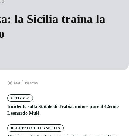
ola
: la Sicilia traina la
o
C
19.3
Palermo
CRONACA
Incidente sulla Statale di Trabia, muore pure il 42enne
Leonardo Mulè
DAL RESTO DELLA SICILIA