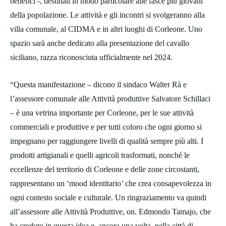
benefici -, destinati in modo particolare alle fasce più giovani
della popolazione. Le attività e gli incontri si svolgeranno alla
villa comunale, al CIDMA e in altri luoghi di Corleone. Uno
spazio sarà anche dedicato alla presentazione del cavallo
siciliano, razza riconosciuta ufficialmente nel 2024.
“Questa manifestazione – dicono il sindaco Walter Rà e
l’assessore comunale alle Attività produttive Salvatore Schillaci
– è una vetrina importante per Corleone, per le sue attività
commerciali e produttive e per tutti coloro che ogni giorno si
impegnano per raggiungere livelli di qualità sempre più alti. I
prodotti artigianali e quelli agricoli trasformati, nonché le
eccellenze del territorio di Corleone e delle zone circostanti,
rappresentano un ‘mood identitario’ che crea consapevolezza in
ogni contesto sociale e culturale. Un ringraziamento va quindi
all’assessore alle Attività Produttive, on. Edmondo Tamajo, che
ha creduto in questa idea e, ancora una volta, nella città di