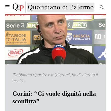
"Dobbiamo ripartire e migliorare", ha dichiarato il
tecnico
Corini: “Ci vuole dignità nella
sconfitta”