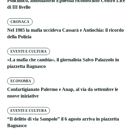
Policlinico, ambulatorio Epilessia riconosciuto Centro Lice
di III livello
CRONACA
Nel 1985 la mafia uccideva Cassarà e Antiochia: il ricordo
della Polizia
EVENTI E CULTURA
«La mafia che cambia», il giornalista Salvo Palazzolo in
piazzetta Bagnasco
ECONOMIA
Confartigianato Palermo e Anap, al via da settembre le
nuove iniziative
EVENTI E CULTURA
“Il delitto di via Sampolo” il 6 agosto arriva in piazzetta
Bagnasco