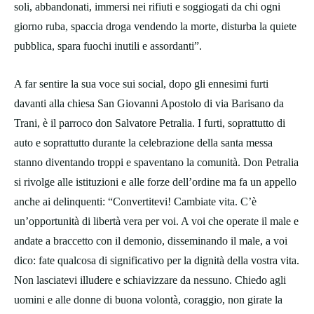
soli, abbandonati, immersi nei rifiuti e soggiogati da chi ogni
giorno ruba, spaccia droga vendendo la morte, disturba la quiete
pubblica, spara fuochi inutili e assordanti”.
A far sentire la sua voce sui social, dopo gli ennesimi furti
davanti alla chiesa San Giovanni Apostolo di via Barisano da
Trani, è il parroco don Salvatore Petralia. I furti, soprattutto di
auto e soprattutto durante la celebrazione della santa messa
stanno diventando troppi e spaventano la comunità. Don Petralia
si rivolge alle istituzioni e alle forze dell’ordine ma fa un appello
anche ai delinquenti: “Convertitevi! Cambiate vita. C’è
un’opportunità di libertà vera per voi. A voi che operate il male e
andate a braccetto con il demonio, disseminando il male, a voi
dico: fate qualcosa di significativo per la dignità della vostra vita.
Non lasciatevi illudere e schiavizzare da nessuno. Chiedo agli
uomini e alle donne di buona volontà, coraggio, non girate la