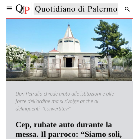
Don Petralia chiede aiuto alle istituzioni e alle
forze dell'ordine ma si rivolge anche ai
delinquenti: "Convertitevi"
Cep, rubate auto durante la
messa. Il parroco: “Siamo soli,