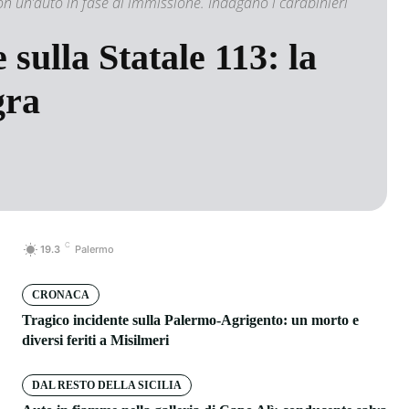
n un’auto in fase di immissione. Indagano i carabinieri
 sulla Statale 113: la
gra
C
19.3
Palermo
CRONACA
Tragico incidente sulla Palermo-Agrigento: un morto e
diversi feriti a Misilmeri
DAL RESTO DELLA SICILIA