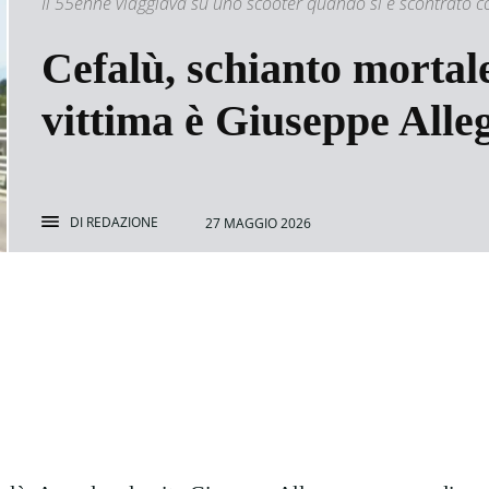
Il 55enne viaggiava su uno scooter quando si è scontrato co
Cefalù, schianto mortale
vittima è Giuseppe Alle
DI
REDAZIONE
27 MAGGIO 2026