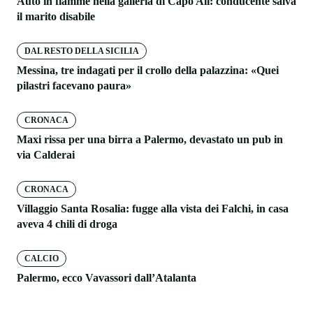
Auto in fiamme nella galleria di Capo Alì: conducente salva
il marito disabile
DAL RESTO DELLA SICILIA
Messina, tre indagati per il crollo della palazzina: «Quei
pilastri facevano paura»
CRONACA
Maxi rissa per una birra a Palermo, devastato un pub in
via Calderai
CRONACA
Villaggio Santa Rosalia: fugge alla vista dei Falchi, in casa
aveva 4 chili di droga
CALCIO
Palermo, ecco Vavassori dall’Atalanta