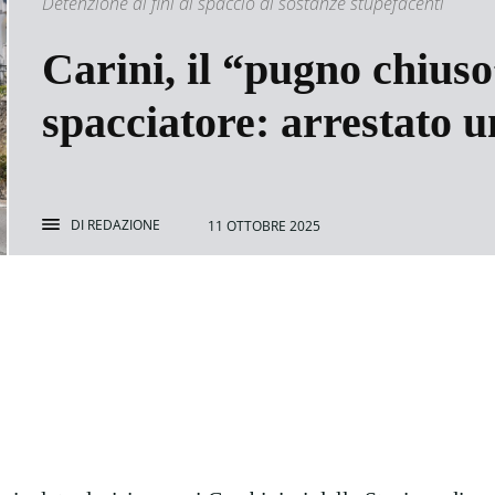
Detenzione ai fini di spaccio di sostanze stupefacenti
Carini, il “pugno chiuso
spacciatore: arrestato 
DI
REDAZIONE
11 OTTOBRE 2025