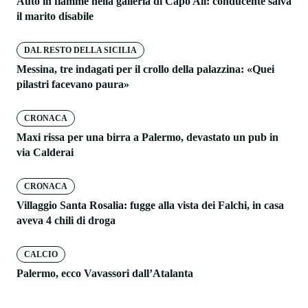
Auto in fiamme nella galleria di Capo Alì: conducente salva
il marito disabile
DAL RESTO DELLA SICILIA
Messina, tre indagati per il crollo della palazzina: «Quei
pilastri facevano paura»
CRONACA
Maxi rissa per una birra a Palermo, devastato un pub in
via Calderai
CRONACA
Villaggio Santa Rosalia: fugge alla vista dei Falchi, in casa
aveva 4 chili di droga
CALCIO
Palermo, ecco Vavassori dall’Atalanta