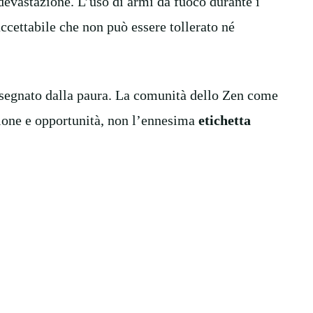
devastazione. L’uso di armi da fuoco durante i
cettabile che non può essere tollerato né
 segnato dalla paura. La comunità dello Zen come
ezione e opportunità, non l’ennesima
etichetta