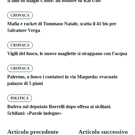
Il film su Biagio Conte: ad ottobre su Rai Uno
CRONACA
Mafia e racket di Tommaso Natale, scatta il 41 bis per
Salvatore Verga
CRONACA
Vigili del fuoco, le nuove magliette si strappano con l’acqua
CRONACA
Palermo, a fuoco i contatori in via Maqueda: evacuato
palazzo di 5 piani
POLITICA
Bufera sul deputato Borrelli dopo offesa ai siciliani.
Schifani: «Parole indegne»
Articolo precedente
Articolo successivo