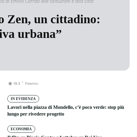
o di Emilio Corrao alle istituzioni e alla città
 Zen, un cittadino:
riva urbana”
C
19.3
Palermo
IN EVIDENZA
Lavori nella piazza di Mondello, c’è poco verde: stop più
lungo per rivedere progetto
ECONOMIA