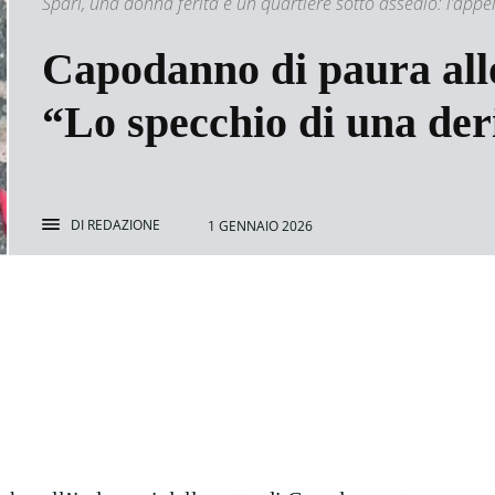
Spari, una donna ferita e un quartiere sotto assedio: l’appell
Capodanno di paura allo
“Lo specchio di una de
DI
REDAZIONE
1 GENNAIO 2026